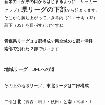
新米力士が序の口からはじまる
ように、サッカー
県リーグの下部
クラブも
から始まります。
そこから勝ち上がっていき幕内（J1）十両（J2）
幕下（J3）を目指すわけですね
青森県リーグ
は
２部構成
で
県全域の１部
と
津軽・
南部で別れた２部
で戦います
地域リーグ→JFLへの道
その上の地域リーグ、
東北リーグは二部構成
二部は
北
（青森・岩手・秋田）と
南
（宮城・山