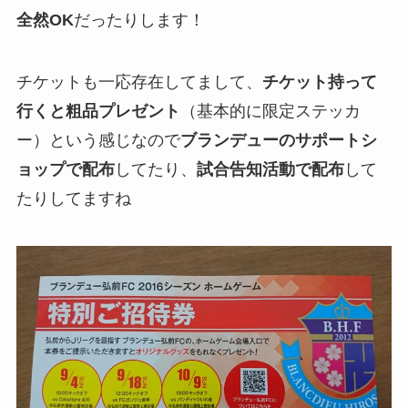
全然OK
だったりします！
チケットも一応存在してまして、
チケット持って
行くと粗品プレゼント
（基本的に限定ステッカ
ー）という感じなので
ブランデューのサポートシ
ョップで配布
してたり、
試合告知活動で配布
して
たりしてますね