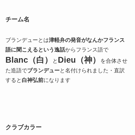
チーム名
ブランデューとは
津軽弁の発音がなんかフランス
語に聞こえるという逸話
からフランス語で
Blanc（白）
Dieu（神）
と
を合体させ
た造語で
ブランデュー
と名付けられました・直訳
すると
白神弘前
になります
クラブカラー