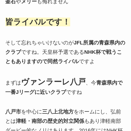
釜石
や
メリー
も侮れません
皆ライバルです！
そして忘れちゃいけないのが
JFL所属の青森県内の
クラブ
ですね。天皇杯予選である
NHK杯で戦うこ
ともありますので同然ライバル
ですよ
ヴァンラーレ八戸
まずは
、今
青森県内で
一番Jリーグに近いクラブ
ですね
八戸市
を中心に
三八上北地方
をホームにし、弘前
とは
津軽・南部の歴史的対立関係
もあり津軽南部
ダービー的なノリはあります。2016年にはNHK杯