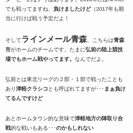
でも戦ってますね、
負けましたけど
（2017年も順
当に行けば戦う予定だよ！
ラインメール青森
そして
、こちらは
青森
市
がホームのチームです。たまに
弘前の陸上競技
場でもホーム戦やってます。
なんでだよ。
弘前とは東北リーグの２部・１部で戦ったことも
あり
津軽クラシコ
とも呼ばれてますが･･･
まぁ負け
てるんですけど
あとホームタウン的な意味で
津軽地方の陣取り合
戦
的な戦いもある･･･
のかもしれない