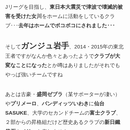
Jリーグを目指し、
東日本大震災で津波で壊滅的被
害を受けた女川
をホームに活動をしているクラ
ブ･･･
去年はホームでボコボコにされました･･･
ガンジュ岩手
そして
、2014・2015年の東北
王者ですがなんか色々とあったようで
クラブが大
変なことになった
とか噂はありましたがそれでも
やっぱ強いチームですね
あとは古豪・
盛岡ゼブラ
（某サポーターが凄い）
や
プリメーロ
、
バンディッツいわき
に
仙台
SASUKE
、大学のセカンドチームの
富士クラブ
、
２部からの昇格組だけど歴史あるクラブの
新日鐵