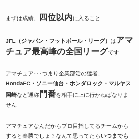
四位以内
まずは成績、
に入ること
アマ
JFL（ジャパン・フットボール・リーグ）
は
チュア最高峰の全国リーグ
です
アマチュア･･･つまり企業部活の猛者、
HondaFC・ソニー仙台・ホンダロック・マルヤス
門番
岡崎
など通称
を相手に上に行かねばなりま
せん
アマチュアなんだからプロ目指してるチームから
すると楽勝でしょ？なんて思ってたら
いつまでも