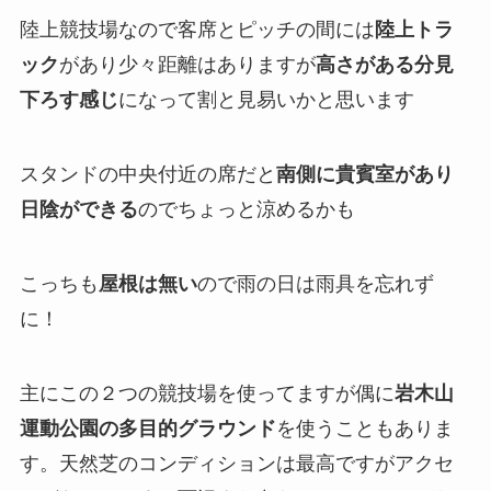
陸上競技場なので客席とピッチの間には
陸上トラ
ック
があり少々距離はありますが
高さがある分見
下ろす感じ
になって割と見易いかと思います
スタンドの中央付近の席だと
南側に貴賓室があり
日陰ができる
のでちょっと涼めるかも
こっちも
屋根は無い
ので雨の日は雨具を忘れず
に！
主にこの２つの競技場を使ってますが偶に
岩木山
運動公園の多目的グラウンド
を使うこともありま
す。天然芝のコンディションは最高ですがアクセ