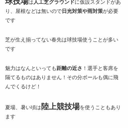
球技場
は
人工芝グラウンド
に仮設スタンドがあ
り、屋根などは無いので
日光対策や雨対策
が必要
です
芝が生え揃ってない春先は球技場使うことが多い
です
魅力はなんといっても
距離の近さ
！選手と客席を
隔てるものはありません！その分ボールも偶に飛
んでくるけど！
陸上競技場
夏場、暑い頃は
を使うこともあり
ます