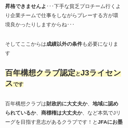
昇格できませんよ
･･･下手な貧乏プロチーム行くよ
り企業チームで仕事をしながらプレーする方が環
境良かったりしますからね･･･
そしてここからは
成績以外の条件
も必要になりま
す
百年構想クラブ認定
J3ライセン
と
ス
です
百年構想クラブは
財政的に大丈夫か
、
地域に認め
られているか
、
商標権は大丈夫か
、など本気でJリ
ーグを目指す意志があるクラブです！と
JFAにお墨