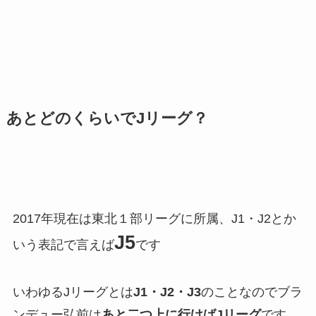
あとどのくらいでJリーグ？
2017年現在は東北１部リーグに所属、J1・J2とか
J5
いう表記で言えば
です
いわゆるJリーグとは
J1・J2・J3
のことなのでブラ
ンデュー弘前は
あと二つ上に行けばJリーグ
です