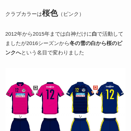
桜色
クラブカラーは
（ピンク）
2012年から2015年までは白神だけに
白
で活動して
ましたが2016シーズンから
冬の雪の白から桜のピ
ンクへ
という名目で変わりました