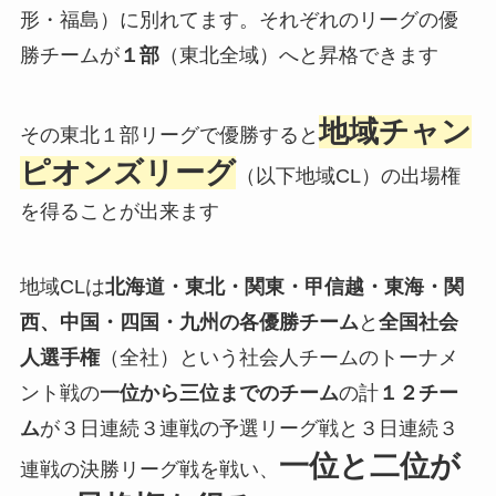
形・福島）に別れてます。それぞれのリーグの優
勝チームが
１部
（東北全域）へと昇格できます
地域チャン
その東北１部リーグで優勝すると
ピオンズリーグ
（以下地域CL）の出場権
を得ることが出来ます
地域CLは
北海道・東北・関東・甲信越・東海・関
西、中国・四国・九州の各優勝チーム
と
全国社会
人選手権
（全社）という社会人チームのトーナメ
ント戦の
一位から三位までのチーム
の計
１２チー
ム
が３日連続３連戦の予選リーグ戦と３日連続３
一位と二位が
連戦の決勝リーグ戦を戦い、