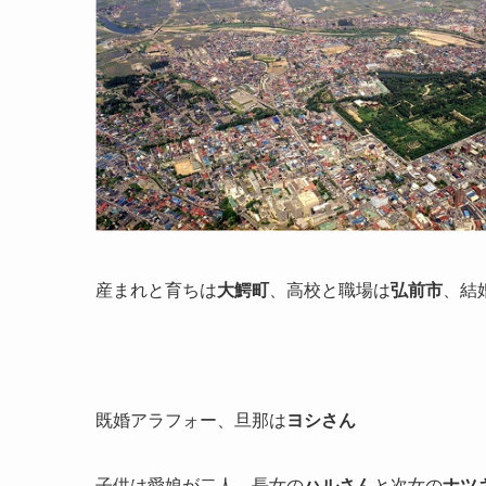
産まれと育ちは
大鰐町
、高校と職場は
弘前市
、結
既婚アラフォー、旦那は
ヨシさん
子供は愛娘が二人、長女の
ハルさん
と次女の
ナツ