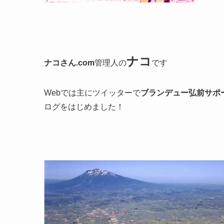
ナコ
ナコさん.com
管理人の
です
Webでは主にツイッターで
ブランデュー弘前サポ
ログをはじめました！