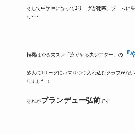
そして中学生になって
Jリーグが開幕
、ブームに
り･･･
『
転機はやる夫スレ「泳ぐやる夫シアター」の
盛大にJリーグにハマりつつ入れ込むクラブがな
りました！
ブランデュー弘前
それが
です