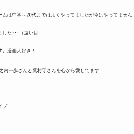
ームは中学～20代まではよくやってましたが今はやってません
した･･･（遠い目
す。
漫画大好き！
之内一歩さんと鷹村守さんを心から愛してます
イプ