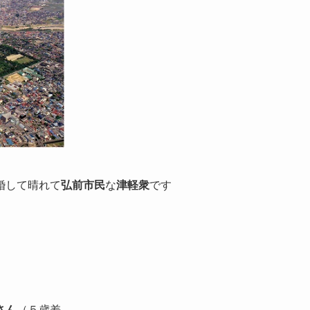
婚して晴れて
弘前市民
な
津軽衆
です
さん
（５歳差