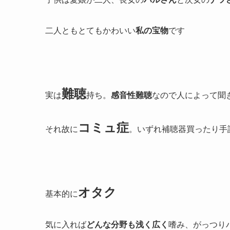
二人ともとてもかわいい
私の宝物
です
難聴
実は
持ち。
感音性難聴
なので人によって聞
コミュ症
それ故に
。いずれ補聴器買ったり手
オタク
基本的に
気に入れば
どんな分野も浅く広く
嗜み、がっつり