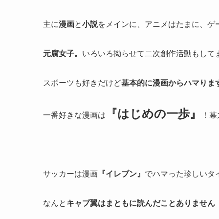
主に
漫画
と
小説
をメインに、アニメはたまに、ゲ
元腐女子。
いろいろ拗らせて二次創作活動もしてま
スポーツも好きだけど
基本的に漫画からハマりま
『はじめの一歩』
一番好きな漫画は
！幕
サッカーは漫画
『イレブン』
でハマった珍しいタ
なんと
キャプ翼はまともに読んだことありません